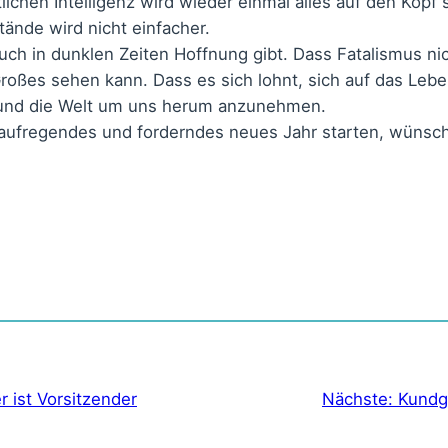
lichen Intelligenz wird wieder einmal alles auf den Kopf 
tände wird nicht einfacher.
uch in dunklen Zeiten Hoffnung gibt. Dass Fatalismus ni
roßes sehen kann. Dass es sich lohnt, sich auf das Leb
 und die Welt um uns herum anzunehmen.
 aufregendes und forderndes neues Jahr starten, wünsche
r ist Vorsitzender
Nächste:
Kundg