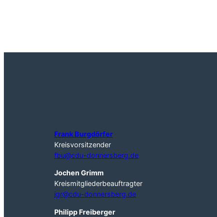
Kontakt
Frank Burgdörfer
Kreisvorsitzender
fbu@cdu-donnersberg.de
Jochen Grimm
Kreismitgliederbeauftragter
jgr@cdu-donnersberg.de
Philipp Freiberger