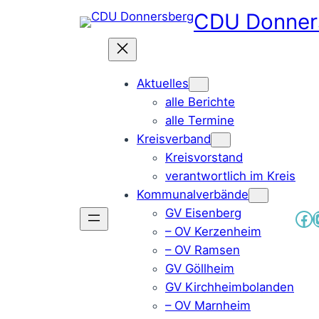
Zum
CDU Donner
Inhalt
springen
Aktuelles
alle Berichte
alle Termine
Kreisverband
Kreisvorstand
verantwortlich im Kreis
Kommunalverbände
GV Eisenberg
Fa
– OV Kerzenheim
– OV Ramsen
GV Göllheim
GV Kirchheimbolanden
– OV Marnheim