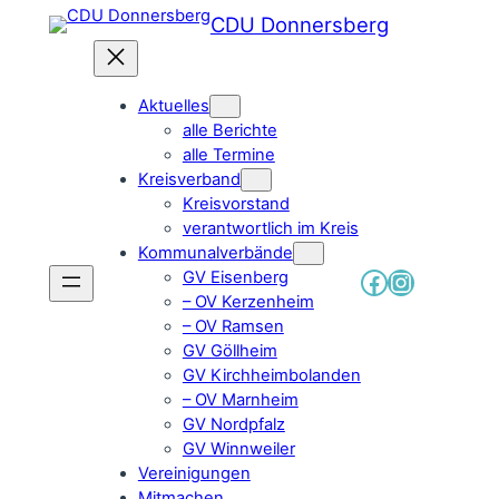
Zum
CDU Donnersberg
Inhalt
springen
Aktuelles
alle Berichte
alle Termine
Kreisverband
Kreisvorstand
verantwortlich im Kreis
Kommunalverbände
Facebook
Instagr
GV Eisenberg
– OV Kerzenheim
– OV Ramsen
GV Göllheim
GV Kirchheimbolanden
– OV Marnheim
GV Nordpfalz
GV Winnweiler
Vereinigungen
Mitmachen