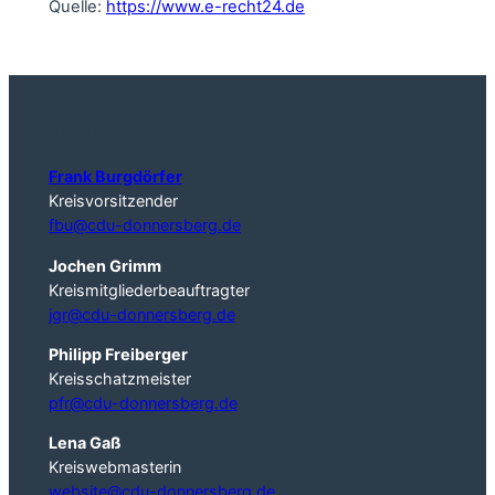
Quelle:
https://www.e-recht24.de
Kontakt
Frank Burgdörfer
Kreisvorsitzender
fbu@cdu-donnersberg.de
Jochen Grimm
Kreismitgliederbeauftragter
jgr@cdu-donnersberg.de
Philipp Freiberger
Kreisschatzmeister
pfr@cdu-donnersberg.de
Lena Gaß
Kreiswebmasterin
website@cdu-donnersberg.de