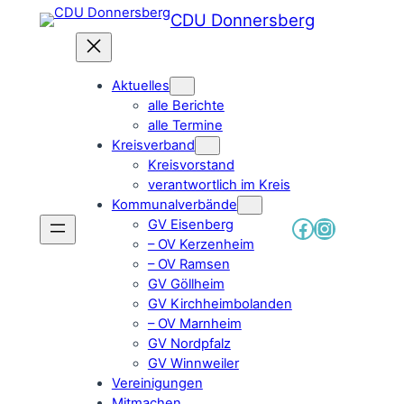
Zum
CDU Donnersberg
Inhalt
springen
Aktuelles
alle Berichte
alle Termine
Kreisverband
Kreisvorstand
verantwortlich im Kreis
Kommunalverbände
Facebook
Instagr
GV Eisenberg
– OV Kerzenheim
– OV Ramsen
GV Göllheim
GV Kirchheimbolanden
– OV Marnheim
GV Nordpfalz
GV Winnweiler
Vereinigungen
Mitmachen