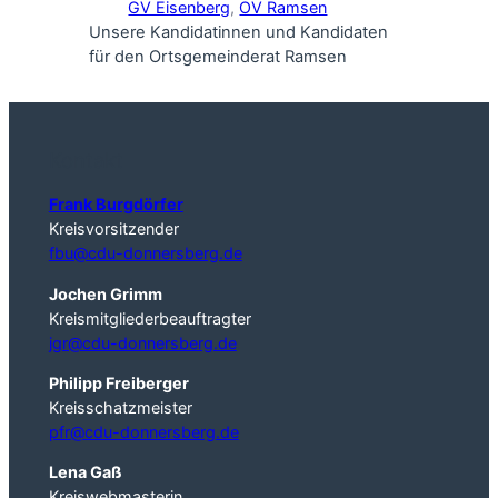
GV Eisenberg
, 
OV Ramsen
Unsere Kandidatinnen und Kandidaten
für den Ortsgemeinderat Ramsen
Kontakt
Frank Burgdörfer
Kreisvorsitzender
fbu@cdu-donnersberg.de
Jochen Grimm
Kreismitgliederbeauftragter
jgr@cdu-donnersberg.de
Philipp Freiberger
Kreisschatzmeister
pfr@cdu-donnersberg.de
Lena Gaß
Kreiswebmasterin